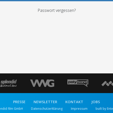
Passwort vergessen?
PRESSE
NEWSLETTER
KONTAKT
JOBS
endid film GmbH
Datenschutzerklärung
Impressum
built by Ent