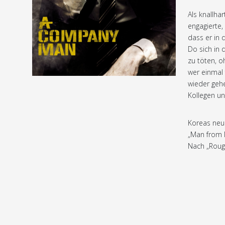
Als knallhar
engagierte,
dass er in 
Do sich in 
zu töten, o
wer einmal 
wieder gehe
Kollegen u
Koreas neue
„Man from 
Nach „Rough