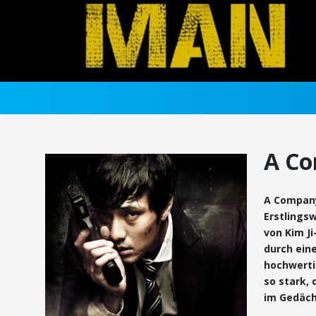
A C
A Company
Erstlingsw
von Kim Ji
durch ein
hochwerti
so stark,
im Gedäch