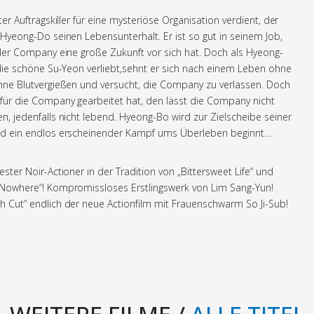
ter Auftragskiller für eine mysteriöse Organisation verdient, der
 Hyeong-Do seinen Lebensunterhalt. Er ist so gut in seinem Job,
der Company eine große Zukunft vor sich hat. Doch als Hyeong-
die schöne Su-Yeon verliebt,sehnt er sich nach einem Leben ohne
hne Blutvergießen und versucht, die Company zu verlassen. Doch
für die Company gearbeitet hat, den lässt die Company nicht
n, jedenfalls nicht lebend. Hyeong-Bo wird zur Zielscheibe seiner
nd ein endlos erscheinender Kampf ums Überleben beginnt…
ster Noir-Actioner in der Tradition von „Bittersweet Life“ und
Nowhere“! Kompromissloses Erstlingswerk von Lim Sang-Yun!
 Cut“ endlich der neue Actionfilm mit Frauenschwarm So Ji-Sub!