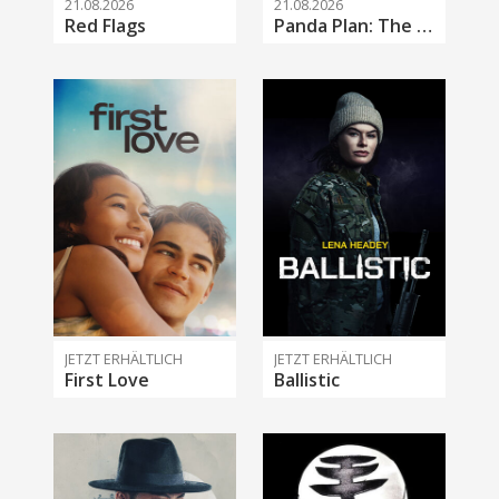
21.08.2026
21.08.2026
Red Flags
Panda Plan: The Magical Tribe
JETZT ERHÄLTLICH
JETZT ERHÄLTLICH
First Love
Ballistic