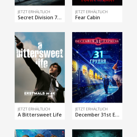
JETZT ERHÄLTLICH
JETZT ERHÄLTLICH
Secret Division 749
Fear Cabin
JETZT ERHÄLTLICH
JETZT ERHÄLTLICH
A Bittersweet Life
December 31st Express