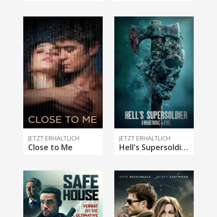
JETZT ERHÄLTLICH
JETZT ERHÄLTLICH
Close to Me
Hell's Supersoldier - Awakening of Evil