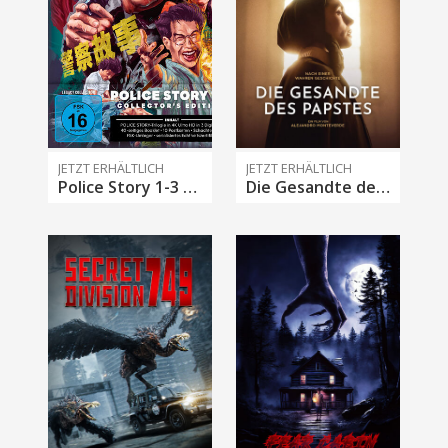
JETZT ERHÄLTLICH
JETZT ERHÄLTLICH
Police Story 1-3 Legacy Collection 4K Ultra HD Ltd. Collector's Edition
Die Gesandte des Papstes