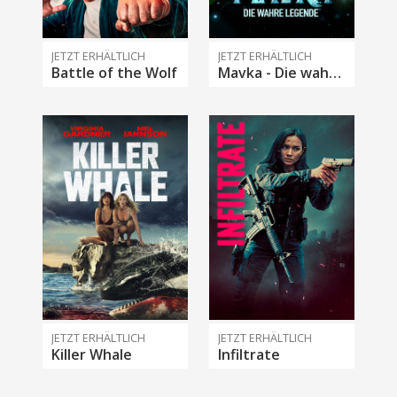
JETZT ERHÄLTLICH
JETZT ERHÄLTLICH
Battle of the Wolf
Mavka - Die wahre Legende
JETZT ERHÄLTLICH
JETZT ERHÄLTLICH
Killer Whale
Infiltrate