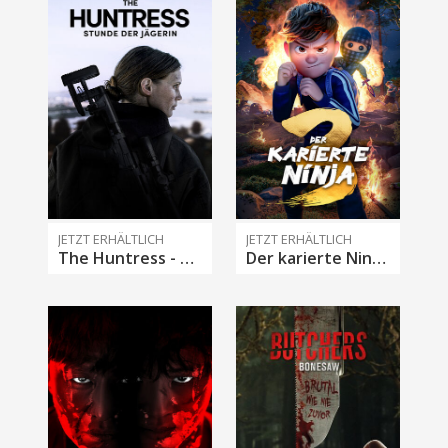
JETZT ERHÄLTLICH
JETZT ERHÄLTLICH
The Huntress - Stunde der Jägerin
Der karierte Ninja 3