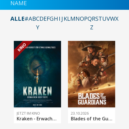
NAME
ALLE
#
A
B
C
D
E
F
G
H
I
J
K
L
M
N
O
P
Q
R
S
T
U
V
W
X
Y
Z
KINO
JETZT IM KINO
23.10.2026
Kraken - Erwachen der Tiefe
Blades of the Guardians