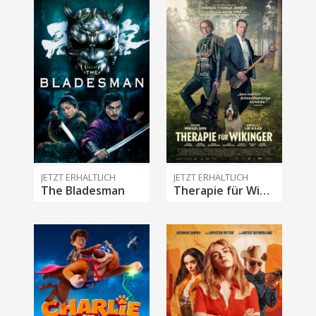
JETZT ERHÄLTLICH
JETZT ERHÄLTLICH
The Bladesman
Therapie für Wikinger