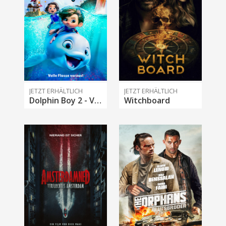
JETZT ERHÄLTLICH
JETZT ERHÄLTLICH
Dolphin Boy 2 - Volle Flosse voraus!
Witchboard