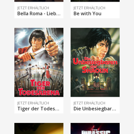
JETZT ERHÄLTLICH
JETZT ERHÄLTLICH
Bella Roma - Liebe auf Italienisch
Be with You
JETZT ERHÄLTLICH
JETZT ERHÄLTLICH
Tiger der Todesarena
Die Unbesiegbaren der Shaolin