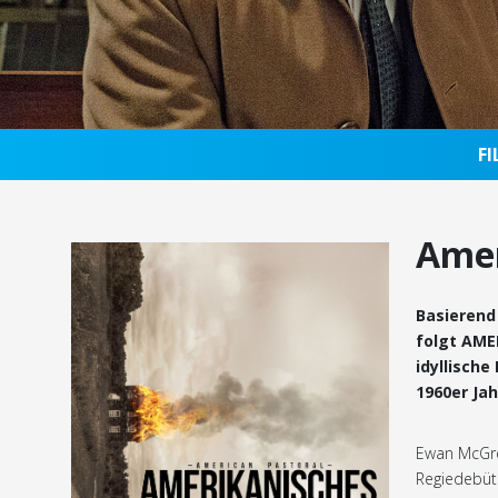
F
Amer
Basierend
folgt AME
idyllische
1960er Jah
Ewan McGreg
Regiedebüt 