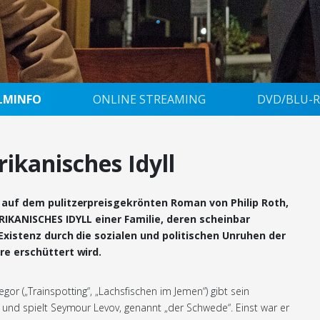
ILMINFO
ONLINE STREAMING
DVD/BLU-R
ikanisches Idyll
 auf dem pulitzerpreisgekrönten Roman von Philip Roth,
RIKANISCHES IDYLL einer Familie, deren scheinbar
 Existenz durch die sozialen und politischen Unruhen der
re erschüttert wird.
or („Trainspotting“, „Lachsfischen im Jemen“) gibt sein
und spielt Seymour Levov, genannt „der Schwede“. Einst war er