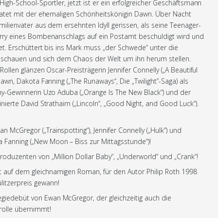
High-School-Sportler, jetzt ist er ein erfolgreicher Geschäftsmann
ratet mit der ehemaligen Schönheitskönigin Dawn. Über Nacht
milienvater aus dem ersehnten Idyll gerissen, als seine Teenager-
rry eines Bombenanschlags auf ein Postamt beschuldigt wird und
t. Erschüttert bis ins Mark muss „der Schwede“ unter die
 schauen und sich dem Chaos der Welt um ihn herum stellen.
Rollen glänzen Oscar-Preisträgerin Jennifer Connelly („A Beautiful
Dawn, Dakota Fanning („The Runaways“, Die „Twilight”-Saga) als
y-Gewinnerin Uzo Aduba („Orange Is The New Black“) und der
ierte David Strathairn („Lincoln“, „Good Night, and Good Luck“).
an McGregor („Trainspotting“), Jennifer Connelly („Hulk“) und
 Fanning („New Moon – Biss zur Mittagsstunde“)!
oduzenten von „Million Dollar Baby“, „Underworld“ und „Crank“!
t auf dem gleichnamigen Roman, für den Autor Philip Roth 1998
litzerpreis gewann!
giedebüt von Ewan McGregor, der gleichzeitig auch die
olle übernimmt!