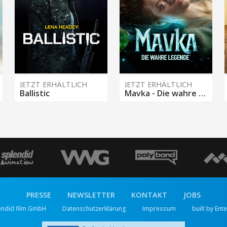
JETZT ERHÄLTLICH
JETZT ERHÄLTLICH
Ballistic
Mavka - Die wahre Legende
PRESSE
NEWSLETTER
KONTAKT
JOBS
endid film GmbH
Datenschutzerklärung
Impressum
built by Ent