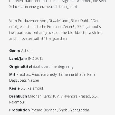
befreien, dabei enthüllt er eine tragische Wahrheit, die sein
Schicksal in eine ganz neue Richtung lenkt.
Vom Produzenten von „Dilwale“ und „Black Dahlia“ Der
erfolgreichste indische Film aller Zeiten! „ SS Rajamouli’s
two-part epic brilliantly ticks off the blockbuster wish-list,
and innovates with it.“ the guardian
Genre
Action
Land/Jahr
IND 2015
Originaltitel
Baahubali: The Beginning
Mit
Prabhas, Anushka Shetty, Tamanna Bhatia, Rana
Daggubati, Nasser
Regie
S.S. Rajamouli
Drehbuch
Madhan Karky, K. V. Vijayendra Prasad, S.S.
Rajamouli
Produktion
Prasad Devineni, Shobu Yarlagadda