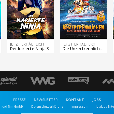
JETZT ERHÄLTLICH
JETZT ERHÄLTLICH
Der karierte Ninja 3
Die Unzertrennlichen – Zwei durch dick und dünn
PRESSE
NEWSLETTER
KONTAKT
JOBS
endid film GmbH
Datenschutzerklärung
Impressum
built by Ent