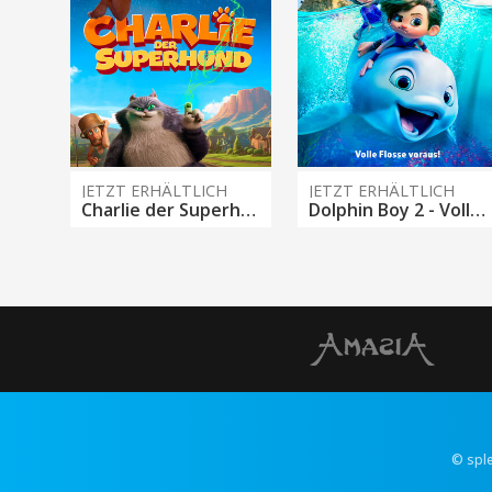
JETZT ERHÄLTLICH
JETZT ERHÄLTLICH
Charlie der Superhund
Dolphin Boy 2 - Volle Flosse voraus!
© spl