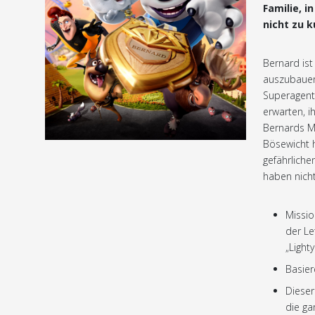
Familie, 
nicht zu 
Bernard ist
auszubauen.
Superagent
erwarten, i
Bernards Mi
Bösewicht h
gefährlich
haben nicht
Missio
der Le
„Lighty
Basier
Dieser
die ga