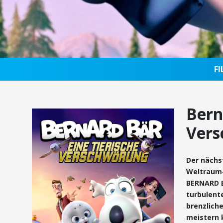
F
Bern
Ver
Der nächs
Weltraum-
BERNARD B
turbulent
brenzliche
meistern 