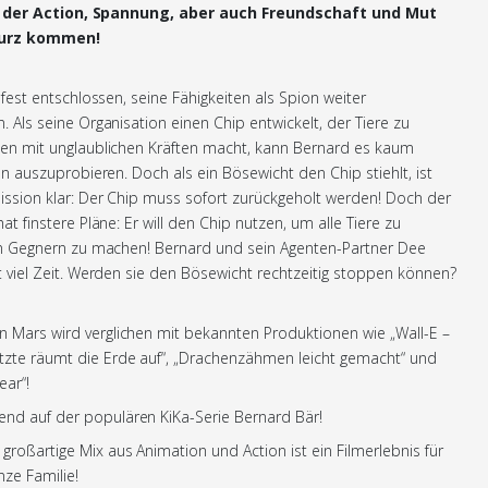
in der Action, Spannung, aber auch Freundschaft und Mut
kurz kommen!
 fest entschlossen, seine Fähigkeiten als Spion weiter
 Als seine Organisation einen Chip entwickelt, der Tiere zu
en mit unglaublichen Kräften macht, kann Bernard es kaum
hn auszuprobieren. Doch als ein Bösewicht den Chip stiehlt, ist
ssion klar: Der Chip muss sofort zurückgeholt werden! Doch der
at finstere Pläne: Er will den Chip nutzen, um alle Tiere zu
en Gegnern zu machen! Bernard und sein Agenten-Partner Dee
 viel Zeit. Werden sie den Bösewicht rechtzeitig stoppen können?
n Mars wird verglichen mit bekannten Produktionen wie „Wall-E –
tzte räumt die Erde auf“, „Drachenzähmen leicht gemacht“ und
ear“!
end auf der populären KiKa-Serie Bernard Bär!
 großartige Mix aus Animation und Action ist ein Filmerlebnis für
nze Familie!