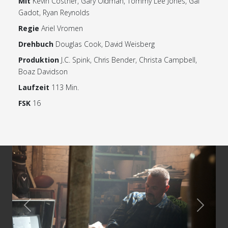
Mit
Kevin Costner, Gary Oldman, Tommy Lee Jones, Gal
Gadot, Ryan Reynolds
Regie
Ariel Vromen
Drehbuch
Douglas Cook, David Weisberg
Produktion
J.C. Spink, Chris Bender, Christa Campbell,
Boaz Davidson
Laufzeit
113 Min.
FSK
16
Previous
Next