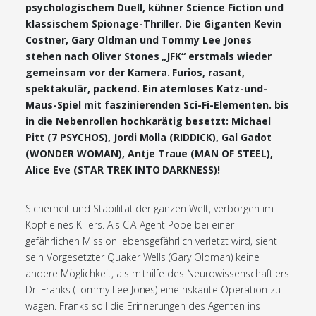
psychologischem Duell, kühner Science Fiction und
klassischem Spionage-Thriller. Die Giganten Kevin
Costner, Gary Oldman und Tommy Lee Jones
stehen nach Oliver Stones „JFK“ erstmals wieder
gemeinsam vor der Kamera. Furios, rasant,
spektakulär, packend. Ein atemloses Katz-und-
Maus-Spiel mit faszinierenden Sci-Fi-Elementen. bis
in die Nebenrollen hochkarätig besetzt: Michael
Pitt (7 PSYCHOS), Jordi Molla (RIDDICK), Gal Gadot
(WONDER WOMAN), Antje Traue (MAN OF STEEL),
Alice Eve (STAR TREK INTO DARKNESS)!
Sicherheit und Stabilität der ganzen Welt, verborgen im
Kopf eines Killers. Als CIA-Agent Pope bei einer
gefährlichen Mission lebensgefährlich verletzt wird, sieht
sein Vorgesetzter Quaker Wells (Gary Oldman) keine
andere Möglichkeit, als mithilfe des Neurowissenschaftlers
Dr. Franks (Tommy Lee Jones) eine riskante Operation zu
wagen. Franks soll die Erinnerungen des Agenten ins