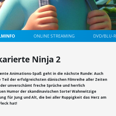
ILMINFO
ONLINE STREAMING
DVD/BLU-R
karierte Ninja 2
lente Animations-Spaß geht in die nächste Runde: Auch
 Teil der erfolgreichsten dänischen Filmreihe aller Zeiten
ieder unverschämt freche Sprüche und herrlich
sen Humor der skandinavischen Sorte! Wahnwitzige
ng für Jung und Alt, die bei aller Ruppigkeit das Herz am
Fleck hat!