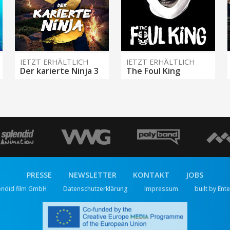
JETZT ERHÄLTLICH
JETZT ERHÄLTLICH
Der karierte Ninja 3
The Foul King
PRESSE
NEWSLETTER
KONTAKT
JOBS
endid film GmbH
Datenschutzerklärung
Impressum
built by Ent