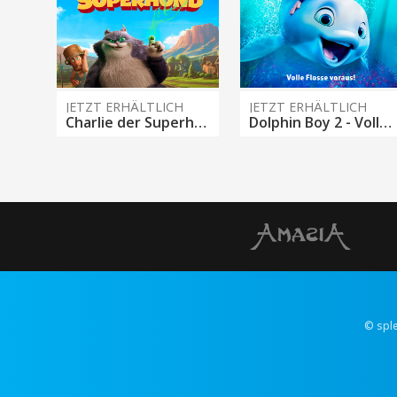
JETZT ERHÄLTLICH
JETZT ERHÄLTLICH
Charlie der Superhund
Dolphin Boy 2 - Volle Flosse voraus!
© spl