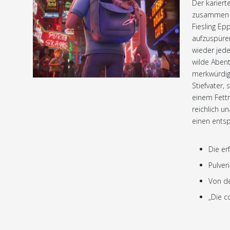
Der kariert
zusammen m
Fiesling E
aufzuspüren
wieder jede
wilde Abent
merkwürdige
Stiefvater,
einem Fett
reichlich 
einen ents
Die er
Pulver
Von d
„Die co