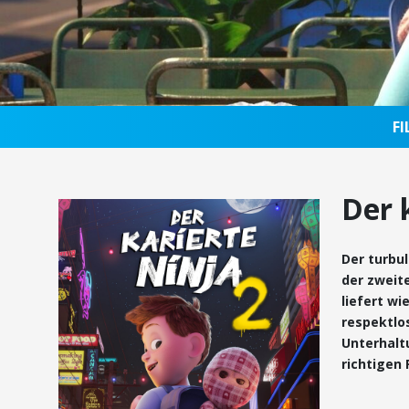
F
Der 
Der turbu
der zweite
liefert w
respektlo
Unterhaltu
richtigen 