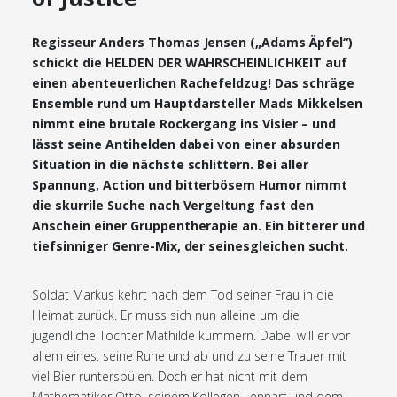
Regisseur Anders Thomas Jensen („Adams Äpfel“)
schickt die HELDEN DER WAHRSCHEINLICHKEIT auf
einen abenteuerlichen Rachefeldzug! Das schräge
Ensemble rund um Hauptdarsteller Mads Mikkelsen
nimmt eine brutale Rockergang ins Visier – und
lässt seine Antihelden dabei von einer absurden
Situation in die nächste schlittern. Bei aller
Spannung, Action und bitterbösem Humor nimmt
die skurrile Suche nach Vergeltung fast den
Anschein einer Gruppentherapie an. Ein bitterer und
tiefsinniger Genre-Mix, der seinesgleichen sucht.
Soldat Markus kehrt nach dem Tod seiner Frau in die
Heimat zurück. Er muss sich nun alleine um die
jugendliche Tochter Mathilde kümmern. Dabei will er vor
allem eines: seine Ruhe und ab und zu seine Trauer mit
viel Bier runterspülen. Doch er hat nicht mit dem
Mathematiker Otto, seinem Kollegen Lennart und dem