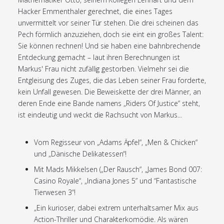
Hacker Emmenthaler gerechnet, die eines Tages
unvermittelt vor seiner Tür stehen. Die drei scheinen das
Pech förmlich anzuziehen, doch sie eint ein großes Talent:
Sie können rechnen! Und sie haben eine bahnbrechende
Entdeckung gemacht – laut ihren Berechnungen ist
Markus' Frau nicht zufällig gestorben. Vielmehr sei die
Entgleisung des Zuges, die das Leben seiner Frau forderte,
kein Unfall gewesen. Die Beweiskette der drei Männer, an
deren Ende eine Bande namens „Riders Of Justice“ steht,
ist eindeutig und weckt die Rachsucht von Markus...
Vom Regisseur von „Adams Äpfel“, „Men & Chicken“
und „Dänische Delikatessen“!
Mit Mads Mikkelsen („Der Rausch“, „James Bond 007:
Casino Royale“, „Indiana Jones 5” und “Fantastische
Tierwesen 3“!
„Ein kurioser, dabei extrem unterhaltsamer Mix aus
Action-Thriller und Charakterkomödie. Als wären