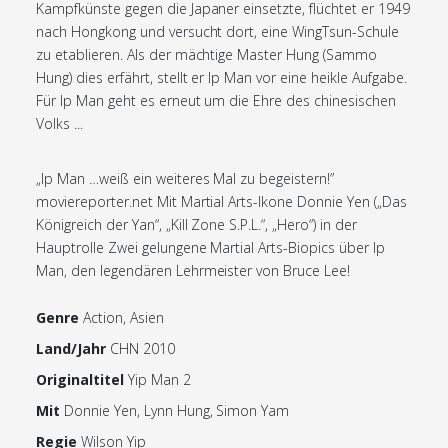
Kampfkünste gegen die Japaner einsetzte, flüchtet er 1949
nach Hongkong und versucht dort, eine WingTsun-Schule
zu etablieren. Als der mächtige Master Hung (Sammo
Hung) dies erfährt, stellt er Ip Man vor eine heikle Aufgabe.
Für Ip Man geht es erneut um die Ehre des chinesischen
Volks ...
„Ip Man …weiß ein weiteres Mal zu begeistern!”
moviereporter.net Mit Martial Arts-Ikone Donnie Yen („Das
Königreich der Yan“, „Kill Zone S.P.L.“, „Hero“) in der
Hauptrolle Zwei gelungene Martial Arts-Biopics über Ip
Man, den legendären Lehrmeister von Bruce Lee!
Genre
Action, Asien
Land/Jahr
CHN 2010
Originaltitel
Yip Man 2
Mit
Donnie Yen, Lynn Hung, Simon Yam
Regie
Wilson Yip