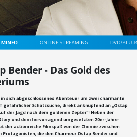
ILMINFO
ONLINE STREAMING
DVD/BLU-R
p Bender - Das Gold des
eriums
, in sich abgeschlossenes Abenteuer um zwei charmante
f gefährlicher Schatzsuche, direkt anknüpfend an „Ostap
Auf der Jagd nach dem goldenen Zepter“! Neben der
Story und dem hervorragend umgesetzten 20er-Jahre-
ebt der actionreiche Filmspaß von der Chemie zwischen
n Protagonisten, die den Charmeur Ostap Bender und