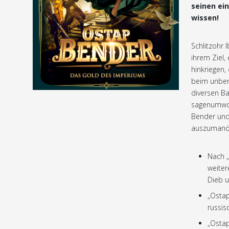
seinen ei
wissen!
Schlitzohr 
ihrem Ziel,
hinkriegen,
beim unber
diversen Ba
sagenumwob
Bender und 
auszumanöv
Nach „
weiter
Dieb 
„Ostap
russis
„Ostap