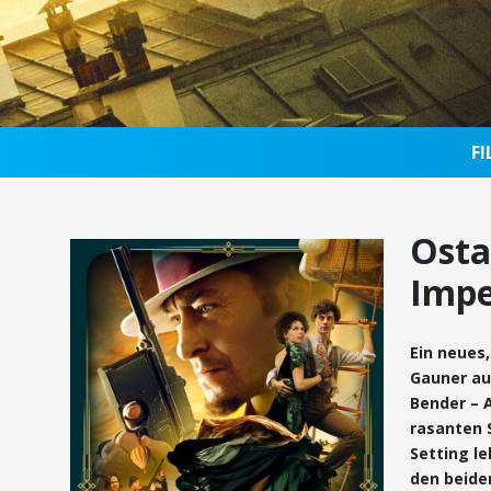
F
Osta
Imp
Ein neues
Gauner au
Bender – 
rasanten 
Setting l
den beide