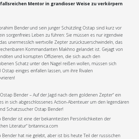
nfallsreichen Mentor in grandioser Weise zu verkörpern
Ibrahim Bender und sein junger Schützling Ostap sind kurz vor
 ein sorgenfreies Leben zu führen: Sie müssen es nur irgendwie
 das unermesslich wertvolle Zepter zurückzuerschwindeln, das
echenbaren Kommandanten Makhno gelandet ist. Gejagt von
nditen und korrupten Offizieren, die sich auch den
enen Schatz unter den Nagel reißen wollen, müssen sich
Ostap einiges einfallen lassen, um ihre Rivalen
rieren!
Ostap Bender – Auf der Jagd nach dem goldenen Zepter“ ein
es in sich abgeschlossenes Action-Abenteuer um den legendären
und Schatzsucher Ostap Bender!
 Bender ist eine der bekanntesten Persönlichkeiten der
chen Literatur“ britannica.com
 Bender hat nie gelebt, aber ist bis heute Teil der russischen