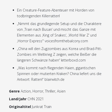
Ein Creature-Feature-Abenteuer mit Horden von
todbringenden Killerratten!
„Nimmt das grundlegende Setup und die Charaktere
von ‚Train nach Busan‘ und mischt das Ganze mit
Elementen aus ‚King of Snakes‘, ‚World War Z‘ und
‚Horror Express‘“ voicesfromthebalcony.com
„China will den Zugzombies aus Korea und Brad-Pitt-
Zombies im Weltkrieg Z zeigen, welche Beißer die
längeren Schwänze haben“ letterboxd.com
„Was kommt nach fliegenden Haien, gigantischen
Spinnen oder mutierten Kraken? China liefert uns die
Antwort: Ratten!“ blairwitch.de
Genre
Action, Horror, Thriller, Asien
Land/Jahr
CHN 2021
Originaltitel
Junkrat Train