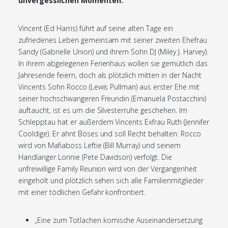
unvergesslichen Momenten.
Vincent (Ed Harris) führt auf seine alten Tage ein
zufriedenes Leben gemeinsam mit seiner zweiten Ehefrau
Sandy (Gabrielle Union) und ihrem Sohn DJ (Miley J. Harvey).
In ihrem abgelegenen Ferienhaus wollen sie gemütlich das
Jahresende feiern, doch als plötzlich mitten in der Nacht
Vincents Sohn Rocco (Lewis Pullman) aus erster Ehe mit
seiner hochschwangeren Freundin (Emanuela Postacchini)
auftaucht, ist es um die Silvesterruhe geschehen. Im
Schlepptau hat er außerdem Vincents Exfrau Ruth (Jennifer
Cooldige). Er ahnt Böses und soll Recht behalten: Rocco
wird von Mafiaboss Leftie (Bill Murray) und seinem
Handlanger Lonnie (Pete Davidson) verfolgt. Die
unfreiwillige Family Reunion wird von der Vergangenheit
eingeholt und plötzlich sehen sich alle Familienmitglieder
mit einer tödlichen Gefahr konfrontiert.
„Eine zum Totlachen komische Auseinandersetzung