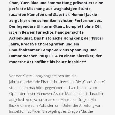
Chan, Yuen Biao und Sammo Hung präsentiert eine
perfekte Mischung aus waghalsigen Stunts,
rasanten Kämpfen und Slapstick-Humor! Jackie
zeigt hier eine seiner ikonischsten Performances.
Der legendäre Uhrturm-Stunt, komplett ohne CGI,
ist ein Beweis für echte, handgemachte
Actionkunst. Das historische Hongkong der 1880er
Jahre, kreative Choreografien und ein
unaufhaltsamer Tempo-Mix aus Spannung und
Humor machen PROJECT A zu einem Klassiker, der
moderne Actionfilme bis heute inspiriert!
Vor der Küste Hongkongs treiben um die
Jahrtausendwende Piraten ihr Unwesen. Die „Coast Guard“
steht ihnen machtlos gegenüber und wird selbst zum
Opfer der fiesen Ganoven. Als die Marineeinheit daraufhin
aufgelöst wird, schult man den Matrosen Dragon Ma
(Jackie Chan) zum Polizisten um. Unter der Anleitung von
Inspektor Tzu (Yuen Biao) gelingt es Dragon Ma, die