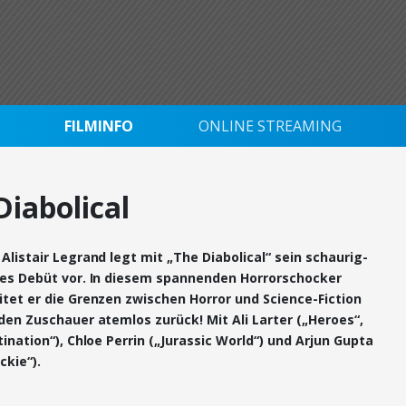
FILMINFO
ONLINE STREAMING
Diabolical
Alistair Legrand legt mit „The Diabolical“ sein schaurig-
hes Debüt vor. In diesem spannenden Horrorschocker
tet er die Grenzen zwischen Horror und Science-Fiction
den Zuschauer atemlos zurück! Mit Ali Larter („Heroes“,
tination“), Chloe Perrin („Jurassic World“) und Arjun Gupta
ckie“).