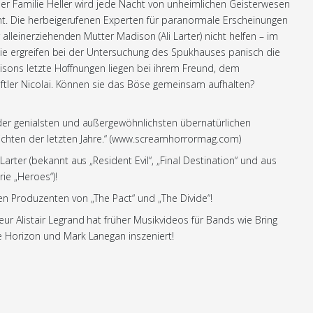
r Familie Heller wird jede Nacht von unheimlichen Geisterwesen
t. Die herbeigerufenen Experten für paranormale Erscheinungen
alleinerziehenden Mutter Madison (Ali Larter) nicht helfen – im
sie ergreifen bei der Untersuchung des Spukhauses panisch die
isons letzte Hoffnungen liegen bei ihrem Freund, dem
ftler Nicolai. Können sie das Böse gemeinsam aufhalten?
der genialsten und außergewöhnlichsten übernatürlichen
chten der letzten Jahre.“ (www.screamhorrormag.com)
i Larter (bekannt aus „Resident Evil“, „Final Destination“ und aus
rie „Heroes“)!
n Produzenten von „The Pact“ und „The Divide“!
eur Alistair Legrand hat früher Musikvideos für Bands wie Bring
 Horizon und Mark Lanegan inszeniert!