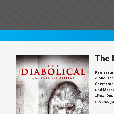
The 
Regisseur 
diabolisc
überschrei
und lässt 
„Final Des
(„Nurse Ja