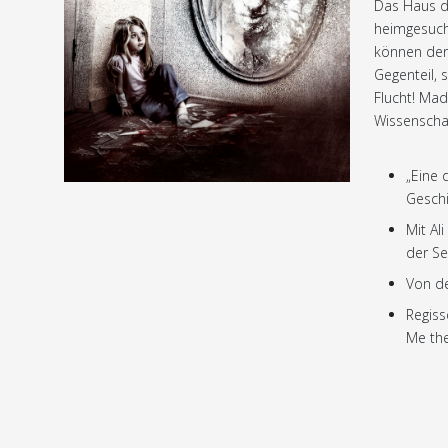
Das Haus de
heimgesuch
können der 
Gegenteil, 
Flucht! Mad
Wissenscha
„Eine 
Geschi
Mit Al
der Se
Von de
Regiss
Me the