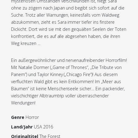
mysteriösen Umständen verschwunden ist, fliegt Sara
ohne zu zögern nach Japan und begibt sich sofort auf die
Suche. Trotz aller Warnungen, keinesfalls vom Waldweg
abzukommen, zieht es Sara immer tiefer ins finstere
Dickicht. Dort wird sie mit den gequälten Seelen der Toten
konfrontiert, die es auf alle abgesehen haben, die ihren
Weg kreuzen ...
Ein außergewöhnlicher und nervenaufreibender Horrorfilm!
Mit Natalie Dormer („Game of Thrones“, „Die Tribute von
Panem”) und Taylor Kinney („Chicago Fire“)! Aus diesem
verfluchten Wald gibt es kein Entkommen! Im „Meer aus
Bäumen“ ist keine Menschenseele sicher… Ein packender,
vielschichtiger Albtraumtrip voller überraschender
Wendungen!
Genre
Horror
Land/Jahr
USA 2016
Originaltitel
The Forest