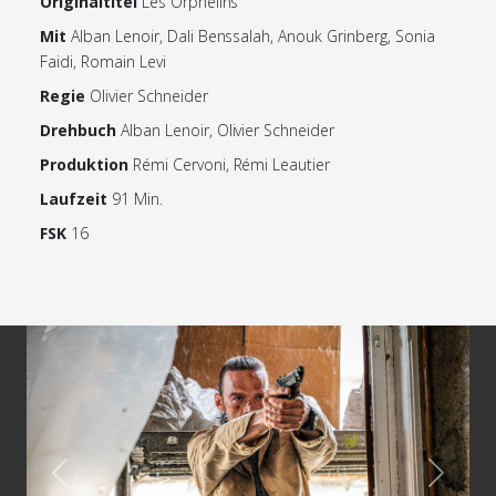
Originaltitel
Les Orphelins
Mit
Alban Lenoir, Dali Benssalah, Anouk Grinberg, Sonia
Faidi, Romain Levi
Regie
Olivier Schneider
Drehbuch
Alban Lenoir, Olivier Schneider
Produktion
Rémi Cervoni, Rémi Leautier
Laufzeit
91 Min.
FSK
16
Previous
Next