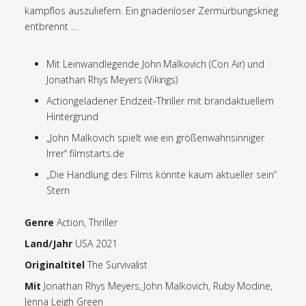
kampflos auszuliefern. Ein gnadenloser Zermürbungskrieg
entbrennt …
Mit Leinwandlegende John Malkovich (Con Air) und
Jonathan Rhys Meyers (Vikings)
Actiongeladener Endzeit-Thriller mit brandaktuellem
Hintergrund
„John Malkovich spielt wie ein größenwahnsinniger
Irrer“ filmstarts.de
„Die Handlung des Films könnte kaum aktueller sein“
Stern
Genre
Action, Thriller
Land/Jahr
USA 2021
Originaltitel
The Survivalist
Mit
Jonathan Rhys Meyers, John Malkovich, Ruby Modine,
Jenna Leigh Green