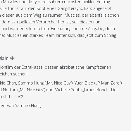
 Muscles und Ricky bereits ihrem nächsten heiklen Auftrag
 Killertrio ist auf den Kopf eines Gangstersyndikats angesetzt
 diesen aus dem Weg zu räumen. Muscles, der ebenfalls schon
r dem skrupellosen Verbrecher her ist, soll diesen nun
 und vor den Killern retten. Eine unangenehme Aufgabe, doch
at Muscles ein starkes Team hinter sich, das jetzt zum Schlag
ls in 4K!
tionfilm der Extraklasse, dessen akrobatische Kampfszenen
leichen suchen!
ckie Chan, Sammo Hung („Mr. Nice Guy“), Yuen Biao („IP Man Zero“),
d Norton („Mr. Nice Guy“) und Michelle Yeoh („James Bond – Der
stirbt nie“)!
niert von Sammo Hung!