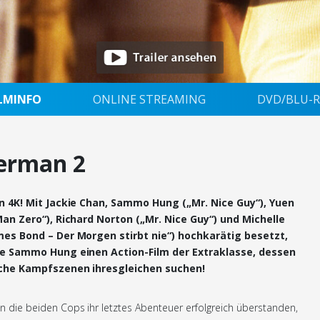
ILMINFO
ONLINE STREAMING
DVD/BLU-R
erman 2
n 4K! Mit Jackie Chan, Sammo Hung („Mr. Nice Guy“), Yuen
Man Zero“), Richard Norton („Mr. Nice Guy“) und Michelle
mes Bond – Der Morgen stirbt nie“) hochkarätig besetzt,
te Sammo Hung einen Action-Film der Extraklasse, dessen
che Kampfszenen ihresgleichen suchen!
die beiden Cops ihr letztes Abenteuer erfolgreich überstanden,