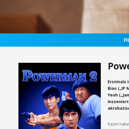
F
Pow
Erstmals i
Biao („IP 
Yeoh („Ja
inszenier
akrobatis
Kaum haben 