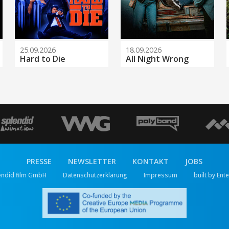
25.09.2026
18.09.2026
Hard to Die
All Night Wrong
PRESSE
NEWSLETTER
KONTAKT
JOBS
endid film GmbH
Datenschutzerklärung
Impressum
built by Ent