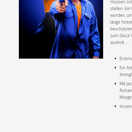
müssen sich
stellen. Ein
worden, um
lange hinte
beschützen
zum Glück h
ausholt ...
Erstma
Ein Ac
ihresg
Mit Ja
Richar
Morgen 
Insze