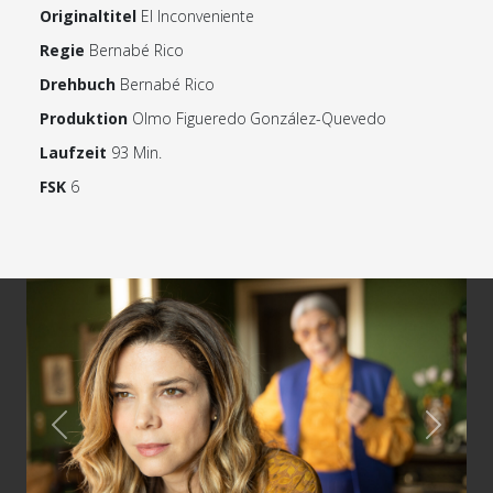
Originaltitel
El Inconveniente
Regie
Bernabé Rico
Drehbuch
Bernabé Rico
Produktion
Olmo Figueredo González-Quevedo
Laufzeit
93 Min.
FSK
6
Previous
Next