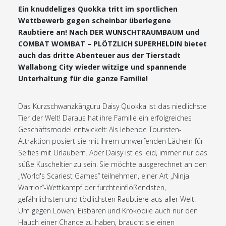
Ein knuddeliges Quokka tritt im sportlichen
Wettbewerb gegen scheinbar überlegene
Raubtiere an! Nach DER WUNSCHTRAUMBAUM und
COMBAT WOMBAT – PLÖTZLICH SUPERHELDIN bietet
auch das dritte Abenteuer aus der Tierstadt
Wallabong City wieder witzige und spannende
Unterhaltung für die ganze Familie!
Das Kurzschwanzkänguru Daisy Quokka ist das niedlichste
Tier der Welt! Daraus hat ihre Familie ein erfolgreiches
Geschäftsmodel entwickelt: Als lebende Touristen-
Attraktion posiert sie mit ihrem umwerfenden Lächeln für
Selfies mit Urlaubern. Aber Daisy ist es leid, immer nur das
süße Kuscheltier zu sein. Sie möchte ausgerechnet an den
„World's Scariest Games“ teilnehmen, einer Art „Ninja
Warrior“-Wettkampf der furchteinflößendsten,
gefährlichsten und tödlichsten Raubtiere aus aller Welt.
Um gegen Löwen, Eisbären und Krokodile auch nur den
Hauch einer Chance zu haben, braucht sie einen