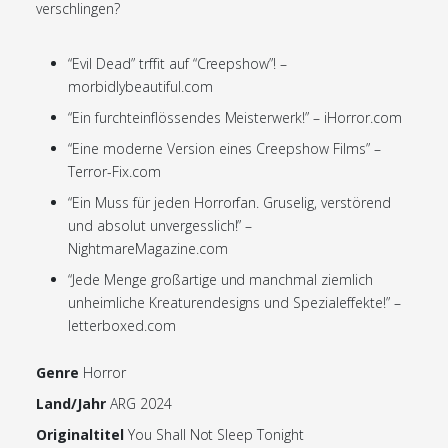
verschlingen?
“Evil Dead” trffit auf “Creepshow”! –
morbidlybeautiful.com
“Ein furchteinflössendes Meisterwerk!” – iHorror.com
“Eine moderne Version eines Creepshow Films” –
Terror-Fix.com
“Ein Muss für jeden Horrorfan. Gruselig, verstörend
und absolut unvergesslich!” –
NightmareMagazine.com
“Jede Menge großartige und manchmal ziemlich
unheimliche Kreaturendesigns und Spezialeffekte!” –
letterboxed.com
Genre
Horror
Land/Jahr
ARG 2024
Originaltitel
You Shall Not Sleep Tonight