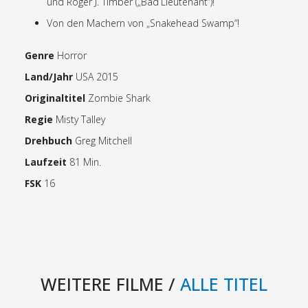
und Roger J. Timber („Bad Lieutenant“)!
Von den Machern von „Snakehead Swamp“!
Genre
Horror
Land/Jahr
USA 2015
Originaltitel
Zombie Shark
Regie
Misty Talley
Drehbuch
Greg Mitchell
Laufzeit
81 Min.
FSK
16
WEITERE FILME /
ALLE TITEL